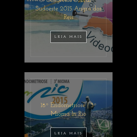
Congresso Sobral
Sudoeste 2015 Angra dos
Reis
LEIA MAIS
18º Endometriose | 3º
Mioma In Rio
LEIA MAIS