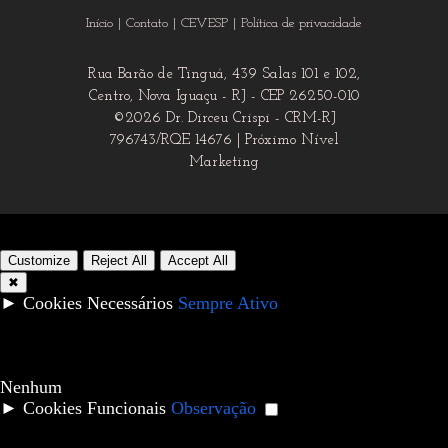
Início
Contato
CEVESP
Política de privacidade
Rua Barão de Tinguá, 439 Salas 101 e 102,
Centro, Nova Iguaçu - RJ - CEP 26250-010
©2026 Dr. Dirceu Crispi - CRM-RJ
796743/RQE 14676 |
Próximo Nível
Marketing
Customize
Reject All
Accept All
✖
►
Cookies Necessários
Sempre Ativo
Cookies necessários ativam recursos essenciais do site como
logins seguros e ajustes de preferências de consentimento.
Eles não armazenam dados pessoais.
Nenhum
►
Cookies Funcionais
Observação
Cookies funcionais suportam recursos como