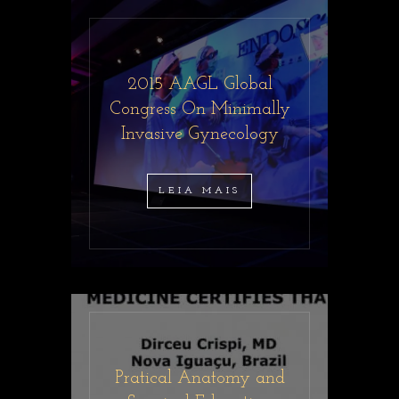
2015 AAGL Global
Congress On Minimally
Invasive Gynecology
LEIA MAIS
Pratical Anatomy and