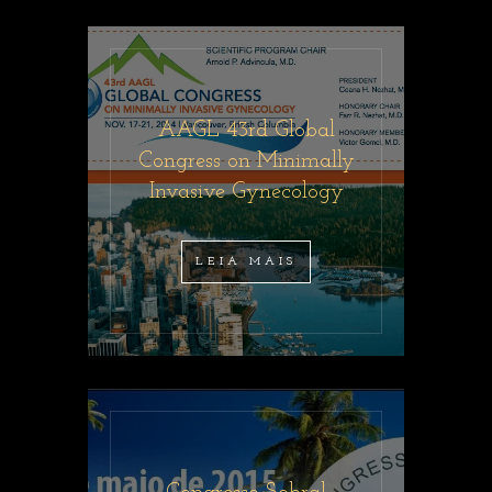
AAGL 43rd Global
Congress on Minimally
Invasive Gynecology
LEIA MAIS