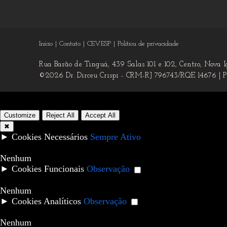
Início
Contato
CEVESP
Política de privacidade
Rua Barão de Tinguá, 439 Salas 101 e 102, Centro, Nova 
©2026 Dr. Dirceu Crispi - CRM-RJ 796743/RQE 14676 |
P
Customize
Reject All
Accept All
✖
►
Cookies Necessários
Sempre Ativo
Cookies necessários ativam recursos essenciais do site como 
Nenhum
►
Cookies Funcionais
Observação
Cookies funcionais suportam recursos como compartilhamento 
Nenhum
►
Cookies Analíticos
Observação
Cookies analíticos rastreiam interações dos visitantes, fornec
Nenhum