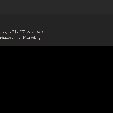
Iguaçu - RJ - CEP 26250-010
róximo Nível Marketing
logins seguros e ajustes de preferências de consentimento. E
de conteúdo em redes sociais, coleta de feedback e ativação 
endo insights sobre métricas como número de visitantes, taxa d