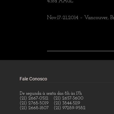
43rd AAGL
Nov.17-21,2014 – Vancouver, B
Fale Conosco
De segunda à sexta das 8h às 17h
(21) 2667-0512 (21) 2657-3600
(21) 2768-5019 (21) 3844-5119
(21) 2668-1807 (21) 97289-9582