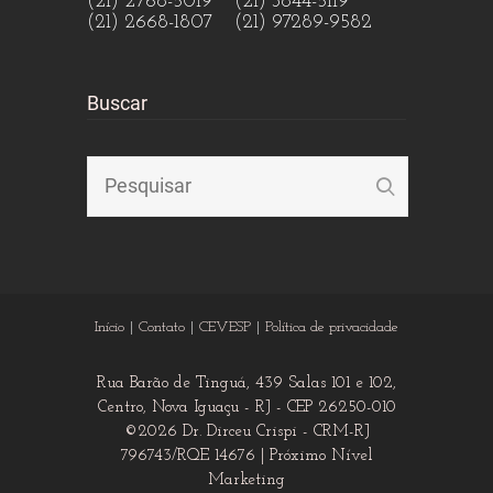
(21) 2768-5019 (21) 3844-5119
(21) 2668-1807 (21) 97289-9582
Buscar
Início
Contato
CEVESP
Política de privacidade
Rua Barão de Tinguá, 439 Salas 101 e 102,
Centro, Nova Iguaçu - RJ - CEP 26250-010
©2026 Dr. Dirceu Crispi - CRM-RJ
796743/RQE 14676 |
Próximo Nível
Marketing