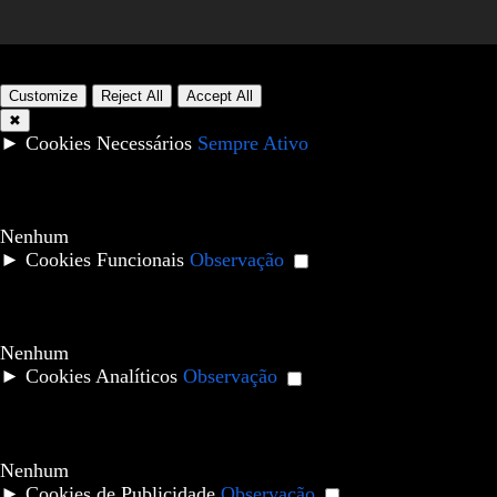
Customize
Reject All
Accept All
✖
►
Cookies Necessários
Sempre Ativo
Cookies necessários ativam recursos essenciais do site como
logins seguros e ajustes de preferências de consentimento.
Eles não armazenam dados pessoais.
Nenhum
►
Cookies Funcionais
Observação
Cookies funcionais suportam recursos como
compartilhamento de conteúdo em redes sociais, coleta de
feedback e ativação de ferramentas de terceiros.
Nenhum
►
Cookies Analíticos
Observação
Cookies analíticos rastreiam interações dos visitantes,
fornecendo insights sobre métricas como número de
visitantes, taxa de rejeição e fontes de tráfego.
Nenhum
►
Cookies de Publicidade
Observação