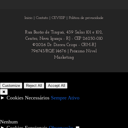
Início
Contato
CEVESP
Política de privacidade
Rua Barão de Tinguá, 439 Salas 101 e 102,
Centro, Nova Iguaçu - RJ - CEP 26250-010
©2026 Dr. Dirceu Crispi - CRM-RJ
796743/RQE 14676 |
Próximo Nível
Marketing
Customize
Reject All
Accept All
✖
►
Cookies Necessários
Sempre Ativo
Cookies necessários ativam recursos essenciais do site como
logins seguros e ajustes de preferências de consentimento.
Eles não armazenam dados pessoais.
Nenhum
►
Cookies Funcionais
Observação